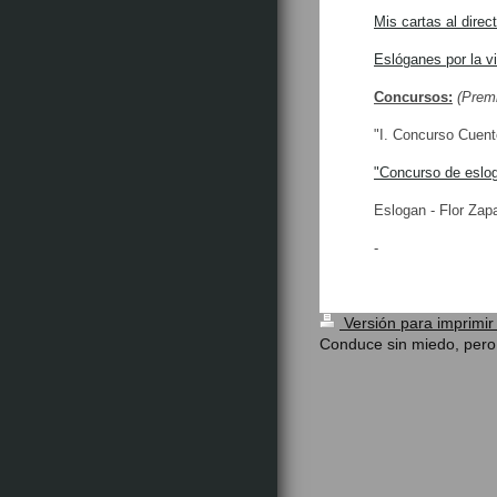
Mis cartas al direct
Eslóganes por la v
Concursos:
(Prem
"I. Concurso Cuen
"Concurso de eslo
Eslogan - Flor Zapa
-
Versión para imprimi
Conduce sin miedo, pero