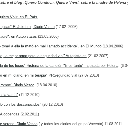
obre el blog ¡Quiero Conducir, Quiero Vivir!, sobre la madre de Helena y 
uiero Vivir! en El País.
lejidad" El Jukebox, Diario Vasco
(17.02. 2006)
adre", en Autopista.es
(13.03.2006)
ro tomó a ella la mató en mal llamado accidente", en El Mundo
(18.04.2006)
, la mejor arma para la seguridad vial" Autopista.es
(21.02.2007)
o de los locos" Historia de la canción "Eres tonto" inspirada por Helena
. (6.0
ió en mi diario, en mi terapia" PRSeguridad vial
(27.07.2010)
 rompe" Diario Vasco
. (18.04.2010)
silla vacía"
(11.12.2010)
do con los desconocidos"
(20.12.2010)
 Alcobendas (2.02.2011)
de verano. Diario Vasco
( y todos los diarios del grupo Vocento) 11.08.2011