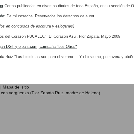
or
Cartas publicadas en diversos diarios de toda España, en su sección de O
ida:
De mi cosecha. Reservados los derechos de autor.
ios en concursos de escritura y eslóganes)
tos del Corazón FUCALEC". El Corazón Azul. Flor Zapata, Mayo 2009
gan DGT y elpais.com, campaña "Los Otros"
ta Ruiz "Las bicicletas son para el verano…. Y el invierno, primavera y otoño.
r
|
Mapa del sitio
 con vergüenza (Flor Zapata Ruiz, madre de Helena)