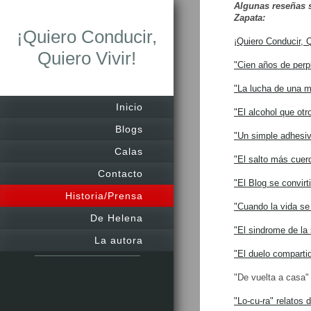
Algunas reseñas s
Zapata:
¡Quiero Conducir,
¡Quiero Conducir, Q
Quiero Vivir!
"Cien años de perp
"La lucha de una m
Inicio
"El alcohol que ot
Blogs
"Un simple adhesivo
Calas
"El salto más cuerd
Contacto
"El Blog se convirt
Historia/Prensa
"Cuando la vida se
De Helena
"El sindrome de la 
La autora
"El duelo comparti
"De vuelta a casa"
"Lo-cu-ra" relatos 